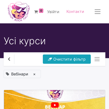
0
Контакти
Увійти
Усі курси
Очистити фільтр
Вебінари
×