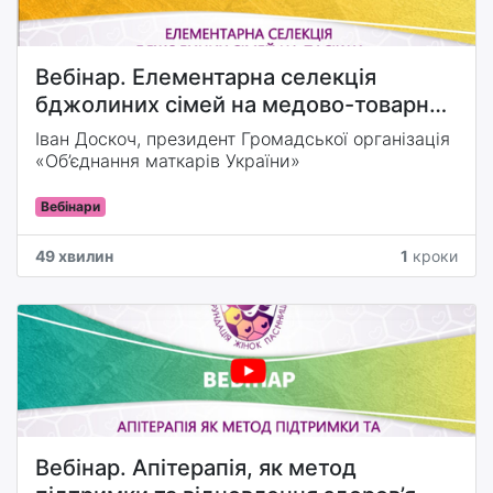
Вебінар. Елементарна селекція
бджолиних сімей на медово-товарних
пасіках
Іван Доскоч, президент Громадської організація
«Об’єднання маткарів України»
Вебінари
49 хвилин
1
кроки
Вебінар. Апітерапія, як метод