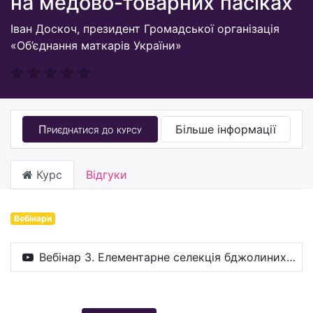
на медово-товарних пасіках
Іван Доскоч, президент Громадської організація
«Об’єднання маткарів України»
Приєднатися до курсу
Більше інформації
Курс
Відгуки
Вебінари
Вебінар 3. Елементарне селекція бджолиних сімей на медово-товарних пасіках