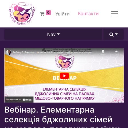
0
Контакти
Увійти
Nav
Вебінар. Елементарна
селекція бджолиних сімей