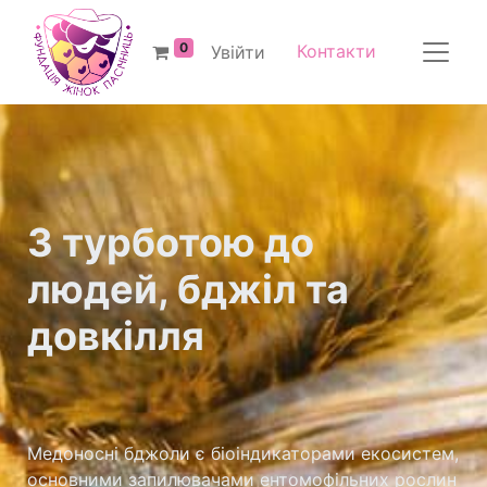
0
Контакти
Увійти
З турботою до
людей, бджіл та
довкілля
Медоносні бджоли є біоіндикаторами екосистем,
основними запилювачами ентомофільних рослин