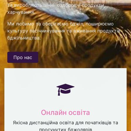
та виробляють цінні оздоровчі продукти
харчування.
Ми любимо та оберігаємо бджіл, поширюємо
культуру пасічникування та вживання продуктів
бджільництва.
Про нас
Онлайн освіта
Якісна дистанційна освіта для початківців та
просунутих бджолярів