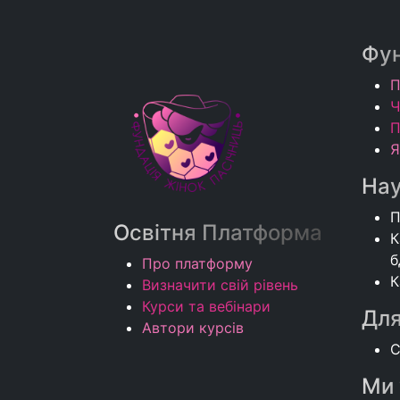
Фун
П
Ч
П
Я
Нау
П
Освітня Платформа
К
б
Про платформу
К
Визначити свій рівень​
Курси та вебінари​
Для
Автори курсів
С
Ми 