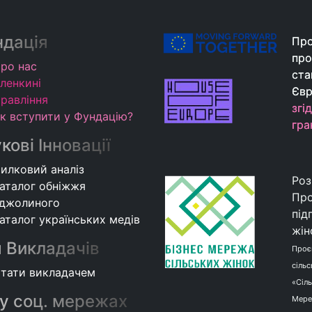
дація
Про
Про
про
про
ро нас
ста
ста
ленкині
Євр
Євр
равління
згі
згі
к вступити у Фундацію?
гра
гра
кові Інновації
илковий аналіз
Роз
аталог обніжжя
Про
джолиного
під
аталог українських медів
жін
 Викладачів
Проє
сільс
тати викладачем
«Сіл
у соц. мережах
Мере