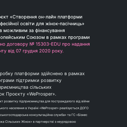
єкт «Створення он-лайн платформи
єкт «Створення он-лайн платформи
фесійної освіти для жінок-пасічниць»
фесійної освіти для жінок-пасічниць»
в можливим за фінансування
в можливим за фінансування
опейським Союзом в рамках програми
опейським Союзом в рамках програми
дно договору № 15303-EDU про надання
дно договору № 15303-EDU про надання
нту від 07 грудня 2020 року.
нту від 07 грудня 2020 року.
робку платформи здійснено в рамках
грами підтримки розвитку
приємництва сільських
ок Проєкту «WeProsper».
кт розвитку підприємництва для постраждалого від війни
ького населення в Україні «WeProsper» реалізується ДОГО
ьськогосподарська консультаційна служба» та ГС «Бізнес
жа Сільських Жінок» в партнерстві з неурядовою