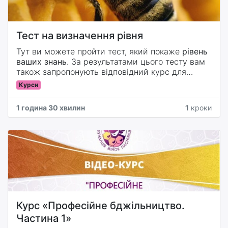
Тест на визначення рівня
Тут ви можете пройти тест, який покаже
рівень
ваших знань
. За результатами цього тесту вам
також запропонують відповідний курс для
продовження навчання з бджільництва.
Курси
1 година 30 хвилин
1
кроки
Курс «Професійне бджільництво.
Частина 1»