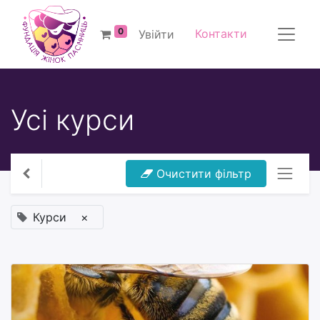
0
Контакти
Увійти
Усі курси
Очистити фільтр
Курси
×