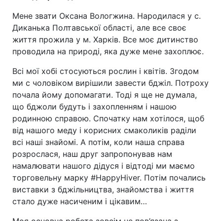
Мене звати Оксана Вологжина. Народилася у с.
Диканька Полтавської області, але все своє
життя прожила у м. Харків. Все моє дитинство
проводила на природі, яка дуже мене захоплює.
Всі мої хобі стосуються рослин і квітів. Згодом
ми с чоловіком вирішили завести бджіл. Потроху
почала йому допомагати. Тоді я ще не думала,
що бджоли будуть і захопленням і нашою
родинною справою. Спочатку нам хотілося, щоб
від нашого меду і корисних смаколиків раділи
всі наші знайомі. А потім, коли наша справа
розрослася, наш друг запропонував нам
намалювати нашого дідуся і відтоді ми маємо
торговельну марку #HappyHiver. Потім почались
виставки з бджільництва, знайомства і життя
стало дуже насиченим і цікавим…