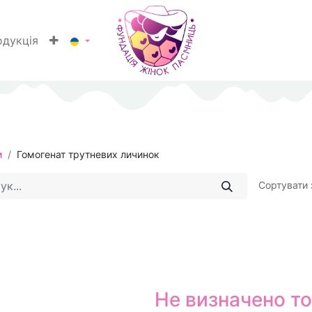
одукція
и
Гомогенат трутневих личинок
Сортувати 
Не визначено т