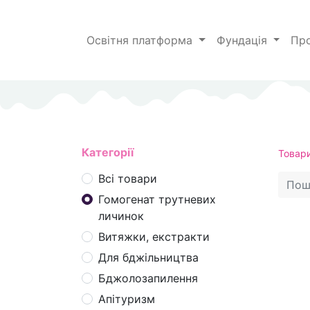
Освітня платформа
Фундація
Пр
Категорії
Товар
Всі товари
Гомогенат трутневих
личинок
Витяжки, екстракти
Для бджільництва
Бджолозапилення
Апітуризм