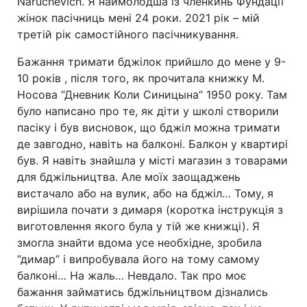
Naruchevich. Я наймолодша із членкинь Фундації
жінок пасічниць мені 24 роки. 2021 рік – мій
третій рік самостійного пасічникування.
Бажання тримати бджілок прийшло до мене у 9-
10 років , після того, як прочитала книжку М.
Носова “Дневник Коли Синицына” 1950 року. Там
було написано про те, як діти у школі створили
пасіку і був висновок, що бджіл можна тримати
де завгодно, навіть на балконі. Балкон у квартирі
був. Я навіть знайшла у місті магазин з товарами
для бджільництва. Але моїх заощаджень
вистачало або на вулик, або на бджіл… Тому, я
вирішила почати з димаря (коротка інструкція з
виготовлення якого була у тій же книжці). Я
змогла знайти вдома усе необхідне, зробила
“димар” і випробувала його на тому самому
балконі… На жаль… Невдало. Так про моє
бажання займатись бджільництвом дізнались