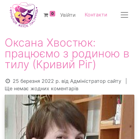
0
Контакти
Увійти
Оксана Хвостюк:
працюємо з родиною в
тилу (Кривий Ріг)
25 березня 2022 р.
від
Адміністратор сайту
|
Ще немає жодних коментарів