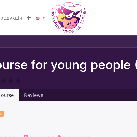
родукція
urse for young people 
ourse
Reviews
es