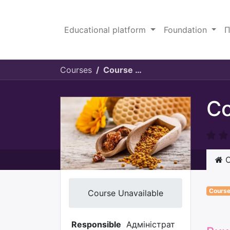
Educational platform
Foundation
П
Courses
Course for young people (10–18 years)
Co
C
Cours
Course Unavailable
Responsible
Адміністрат