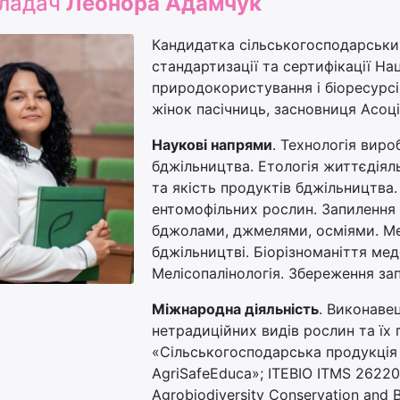
ладач
Леонора Адамчук
Кандидатка сільськогосподарськи
стандартизації та сертифікації На
природокористування і біоресурсів
жінок пасічниць, засновниця Асоц
Наукові напрями
. Технологія вир
бджільництва. Етологія життєдіял
та якість продуктів бджільництва
ентомофільних рослин. Запилення
бджолами, джмелями, осміями. Мет
бджільництві. Біорізноманіття ме
Мелісопалінологія. Збереження зап
Міжнародна діяльність
. Виконаве
нетрадиційних видів рослин та їх 
«Сільськогосподарська продукція 
AgriSafeEduca»; ITEBIO ITMS 26220
Agrobiodiversity Conservation and B