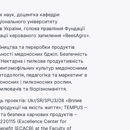
х наук, доцентка кафедри
ціонального університету
 України, голова правління Фундації
іації керованого запилення «BeesAgro».
обництва та переробки продуктів
ьності медоносних бджіл. Безпечність
. Нектарна і пилкова продуктивність
 ентомофільних культур медоносними
одологія, педагогіка та маркетинг в
доносних і пилконосних рослин.
илювачів та біорізноманіття.
ць проектів: Ukr/SR/SPU3/08 «Вплив
продукції на якість життя»; TEMPUS –
та безпека харчових продуктів –
220115 (Excellence Center for
enefit (ECACB) at the Faculty of