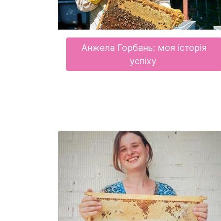
Анжела Горбань: моя історія
успіху