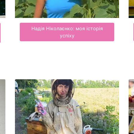
Надія Ніколаєнко: моя історія
успіху