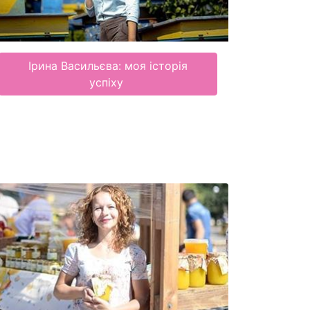
Ірина Васильєва: моя історія
успіху