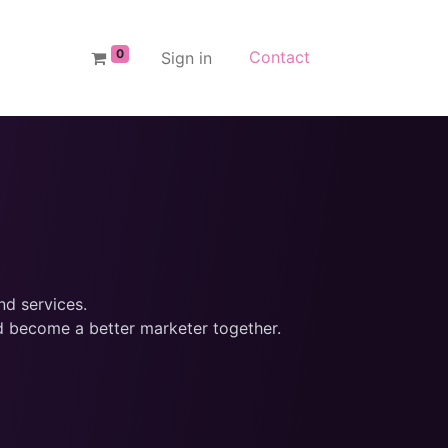
0
Contact
Sign in
nd services.
nd become a better marketer together.