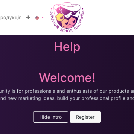
родукція
Help
Welcome!
ity is for professionals and enthusiasts of our products a
nd new marketing ideas, build your professional profile a
Hide Intro
Register