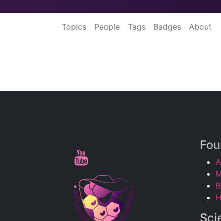
Topics
People
Tags
Badges
About
Fou
A
M
B
H
Sci