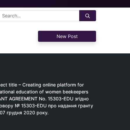
New Post
ect title – Creating online platform for
ect title – Creating online platform for
ational education of women beekeepers
ational education of women beekeepers
ANT AGREEMENT No. 15303-EDU
ANT AGREEMENT No. 15303-EDU
згідно
згідно
овору № 15303-EDU про надання гранту
овору № 15303-EDU про надання гранту
 07 грудня 2020 року.
 07 грудня 2020 року.