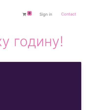
0
Contact
Sign in
у годину!