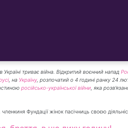
в Україні триває війна. Відкритий воєнний напад
Рос
русі
, на
Україну
, розпочатий о 4 годині ранку 24 лю
частиною
російсько-української війни
, яка розв’яза
, членкиня Фундації жінок пасічниць своєю діяльні