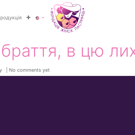
родукція
браття, в цю лих
у
| No comments yet