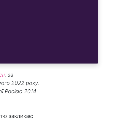
ії
, за
того 2022 року.
ної Росією 2014
стю закликає: